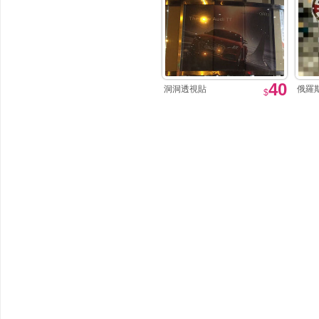
40
洞洞透視貼
俄羅斯
$