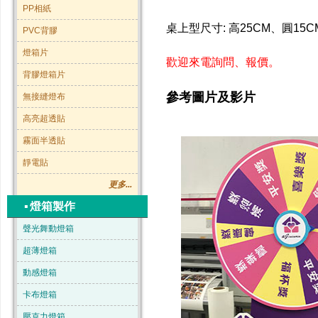
PP相紙
桌上型尺寸: 高25CM、圓15
PVC背膠
燈箱片
歡迎來電詢問、報價。
背膠燈箱片
參考圖片及影片
無接縫燈布
高亮超透貼
霧面半透貼
靜電貼
更多...
▪
燈箱製作
聲光舞動燈箱
超薄燈箱
動感燈箱
卡布燈箱
壓克力燈箱