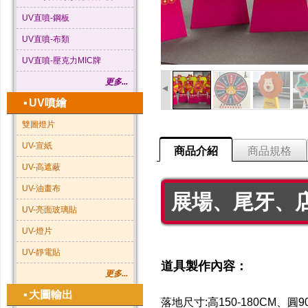
UV直噴-鋼板
UV直噴-布類
UV直噴-壓克力MIC牌
更多...
◂
▪
UV噴繪
雙圖燈片
UV-宣紙
商品介紹
商品規格
UV-高遮蔽
UV-油畫布
展場、尾牙、店
UV-亮面玻璃貼
UV-燈片
UV-靜電貼
道具製作內容：
更多...
▪
大圖輸出
落地尺寸:高150-180CM、圓