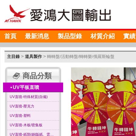
首頁
最新消息
製品型錄
材質介紹
實績
>
>
主目錄
道具製作
轉轉盤/活動轉盤/轉轉樂/俄羅斯輪盤
商品分類
▪
UV平板直噴
UV直噴-特殊材質(自備)
UV直噴-壓克力
UV直噴-塑料
UV直噴-木板/密集板
UV直噴-紙類(銅版紙、雲彩紙…等)