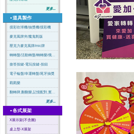
更多...
▪
道具製作
摸彩吹球機/抽獎機/摸彩機
麥克風牌夾/魔鬼氈版
壓克力麥克風牌/mic牌
轉轉盤/活動轉盤/轉轉樂/俄羅斯輪盤
搶答按鍵-電玩按鍵-按鈕
電子輪盤/幸運轉盤/尾牙抽獎
戳戳樂
翻轉牌,翻翻樂,記憶配對,賓果連線
更多...
▪
各式展架
X展示架(不含圖)
桌上型-X展架