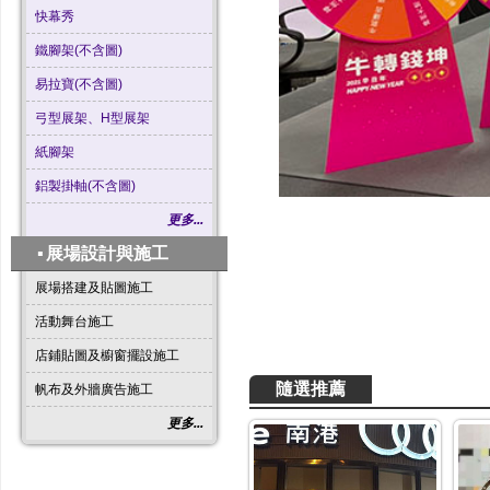
快幕秀
鐵腳架(不含圖)
易拉寶(不含圖)
弓型展架、H型展架
紙腳架
鋁製掛軸(不含圖)
更多...
▪
展場設計與施工
展場搭建及貼圖施工
活動舞台施工
店鋪貼圖及櫥窗擺設施工
隨選推薦
帆布及外牆廣告施工
更多...