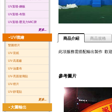
UV直噴-鋼板
UV直噴-布類
UV直噴-壓克力MIC牌
更多...
▪
UV噴繪
商品介紹
商品規格
雙圖燈片
此項服務需搭配輸出製作 歡迎來
UV-宣紙
UV-高遮蔽
UV-油畫布
參考圖片
UV-亮面玻璃貼
UV-燈片
UV-靜電貼
更多...
▪
大圖輸出