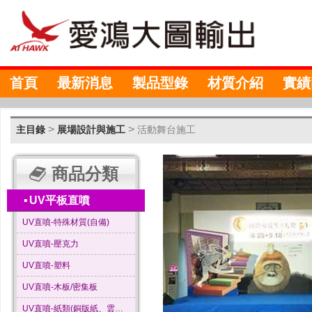
首頁
最新消息
製品型錄
材質介紹
實績
>
>
主目錄
展場設計與施工
活動舞台施工
商品分類
▪
UV平板直噴
UV直噴-特殊材質(自備)
UV直噴-壓克力
UV直噴-塑料
UV直噴-木板/密集板
UV直噴-紙類(銅版紙、雲彩紙…等)