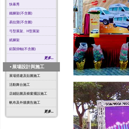
快幕秀
鐵腳架(不含圖)
易拉寶(不含圖)
弓型展架、H型展架
紙腳架
鋁製掛軸(不含圖)
更多...
▪
展場設計與施工
展場搭建及貼圖施工
活動舞台施工
店鋪貼圖及櫥窗擺設施工
帆布及外牆廣告施工
更多...