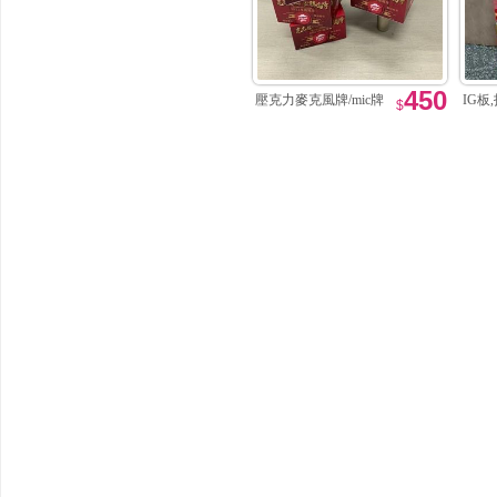
450
壓克力麥克風牌/mic牌
IG板
$