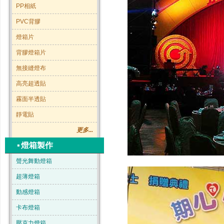
PP相紙
PVC背膠
燈箱片
背膠燈箱片
無接縫燈布
高亮超透貼
霧面半透貼
靜電貼
更多...
▪
燈箱製作
聲光舞動燈箱
超薄燈箱
動感燈箱
卡布燈箱
壓克力燈箱