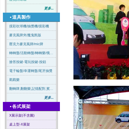
更多...
▪
道具製作
摸彩吹球機/抽獎機/摸彩機
麥克風牌夾/魔鬼氈版
壓克力麥克風牌/mic牌
轉轉盤/活動轉盤/轉轉樂/俄羅斯輪盤
搶答按鍵-電玩按鍵-按鈕
電子輪盤/幸運轉盤/尾牙抽獎
戳戳樂
翻轉牌,翻翻樂,記憶配對,賓果連線
更多...
▪
各式展架
X展示架(不含圖)
桌上型-X展架