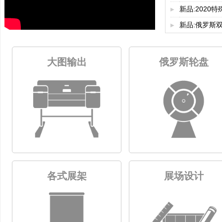
新品:2020特
▶
新品:俄罗斯双
▶
随选图集
大图输出
俄罗斯轮盘
压克力立牌
各式展架
展场设计
拍照背板