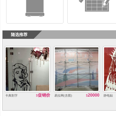
随选推荐
促销价
20000
卡典割字
$
易拉网(含图)
$
静电贴