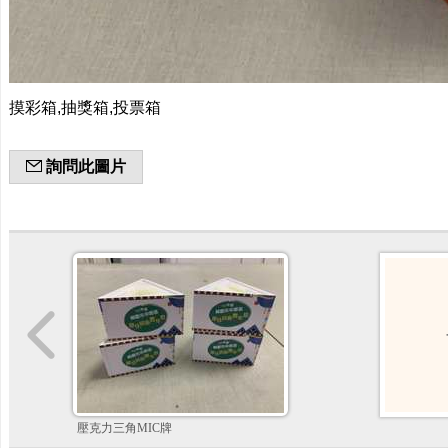
摸彩箱,抽獎箱,投票箱
詢問此圖片
壓克力三角MIC牌