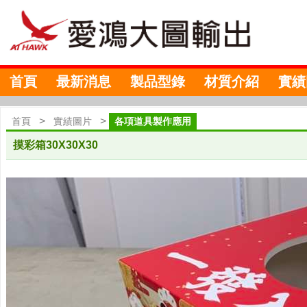
首頁
最新消息
製品型錄
材質介紹
實績
>
>
首頁
實績圖片
各項道具製作應用
摸彩箱30X30X30