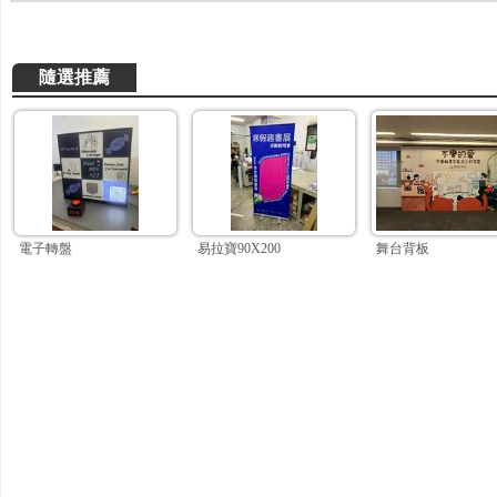
隨選推薦
電子轉盤
易拉寶90X200
舞台背板