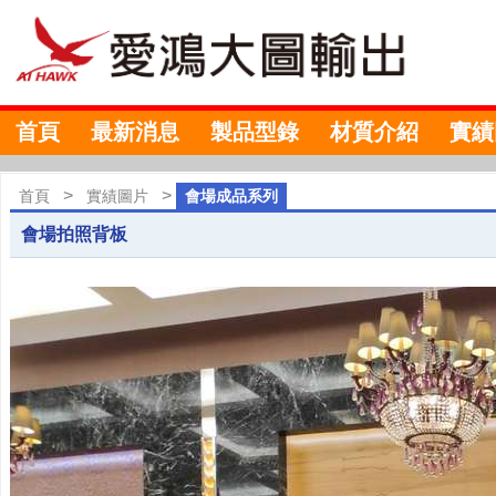
首頁
最新消息
製品型錄
材質介紹
實績
>
>
首頁
實績圖片
會場成品系列
會場拍照背板