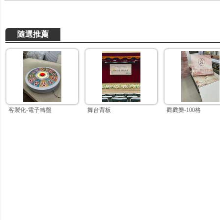
隨選推薦
客製化-電子轉盤
舞台背板
戳戳樂-100格