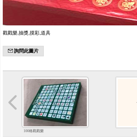
戳戳樂,抽獎,摸彩,道具
詢問此圖片
100格戳戳樂