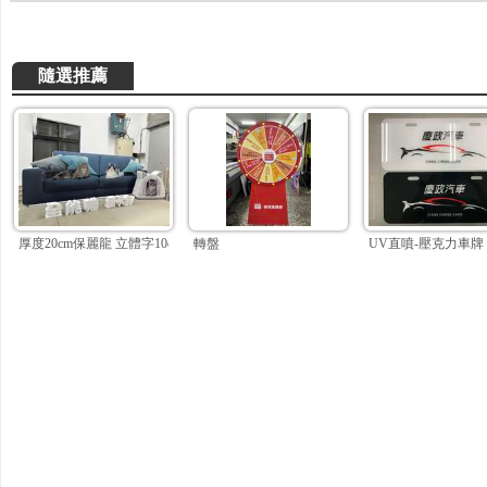
隨選推薦
厚度20cm保麗龍 立體字10cm保麗龍
轉盤
UV直噴-壓克力車牌