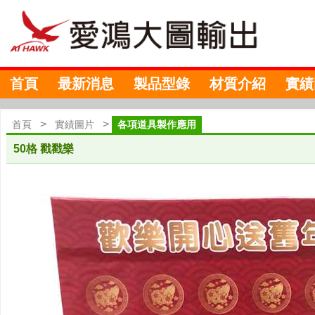
首頁
最新消息
製品型錄
材質介紹
實績
>
>
首頁
實績圖片
各項道具製作應用
50格 戳戳樂